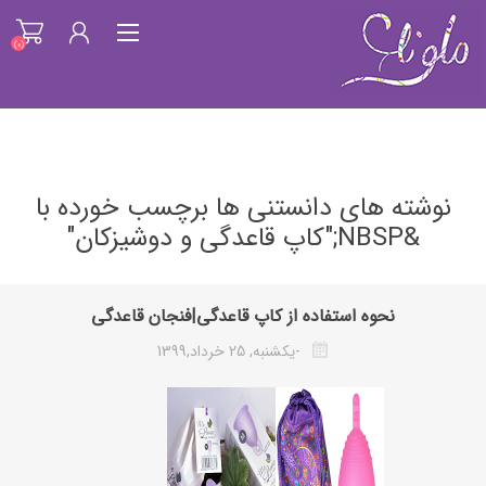
(0)
ثبت نام
نوشته های دانستنی ها برچسب خورده با
ورود به سیستم
&NBSP;"کاپ قاعدگی و دوشیزکان"
فهرست علاقمندیها
(0)
نحوه استفاده از کاپ قاعدگی|فنجان قاعدگی
-یکشنبه, 25 خرداد,1399